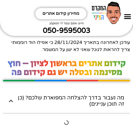
מחירון קידום אתרים
חפשו אותי
קידום אתרים אורגני
תקראו קצת תחכימו
ביטויים שחשוב לי לקדם תתמודדו
איזה אתר מקדמים?
איזה תחום מקדמים?
חייגו אתם נגמר לי הטוקמן
050-9595003
עודכן לאחרונה בתאריך
28/11/2024
כי אפילו הוד רוממותי
צריך להראות לגוגל שאני לא ישן על המשמר.
קידום אתרים בראשון לציון – חוץ
מסינמה ובטלה יש גם קידום פה
מה נעבור בדרך להצלחה המפוארת שלכם? (כן
זה תוכן עניינים)