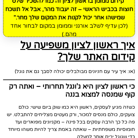
"קידום ממומן בראשון לציון זה כמו להשכיר שלט
חוצות בכביש הראשי – זה יעבוד מהר, אבל אל תשכח
שמישהו אחר יכול לקנות את המקום שלך מחר."
(לכן עדיף לשלב אורגני וממומן במקום לבחור אחד
מהם.)
איך ראשון לציון משפיעה על
קידום האתר שלך?
(או: איך עיר עם חניונים מבולבלים יכולה לסבך גם את גוגל)
כי ראשון לציון היא ג'ונגל תחרותי – ואתה רק
קוף שמנסה למצוא בננה
כשזה מגיע לעסקים, ראשון היא כמו שוק ביום שישי: כולם
צועקים, כולם מנסים למכור, ורק מעטים מצליחים להתבלט. יש
פה כל כך הרבה עסקים בכל פינה – מקניונים מפוארים ועד
חומוסיות משפחתיות – שאתה באמת צריך להיות משהו מיוחד
כדי שגוגל ירים אותך למעלה.