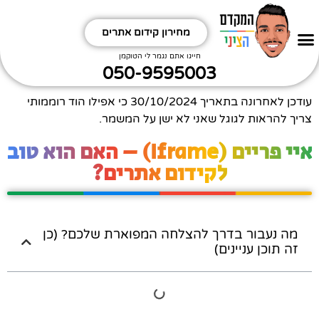
מחירון קידום אתרים
חפשו אותי
קידום אתרים אורגני
תקראו קצת תחכימו
ביטויים שחשוב לי לקדם תתמודדו
איזה אתר מקדמים?
איזה תחום מקדמים?
חייגו אתם נגמר לי הטוקמן
050-9595003
עודכן לאחרונה בתאריך
30/10/2024
כי אפילו הוד רוממותי
צריך להראות לגוגל שאני לא ישן על המשמר.
איי פריים (Iframe) – האם הוא טוב
לקידום אתרים?
מה נעבור בדרך להצלחה המפוארת שלכם? (כן
זה תוכן עניינים)