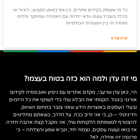
כל מי שעוסק בקידום אתרים, בין אם באופן מקצועי, ג'וניור או
בכלל בשביל עצמו וודאי יזדהה עם האמירה שמחקר מילות
מפתח זה בין הפעולות הבסיסיות
קרא עוד »
מי זה עדן ולמה הוא כזה בטוח בעצמו?
היי, כאן עדן שרעבי, מקדם אתרים עם ניסיון ואובססיה לקידום
אורגני בגוגל. הקמתי את הבלוג שלי כדי לשתף את כל היזמים
ובעלי העסקים באוצרות הידע שאני צובר בתחום השיווק
הדיגיטלי – כן, כי אני נדיב ככה. על הדרך, כשאתם מחליטים
להצטרף למשפחת הלקוחות שלי, אני מקבל קצת אהבה חזרה.
אז בואו נעשה עסקים, נצמח יחד, ונביא שפע והצלחה – כי
פרנסה זה אחלה, לא?