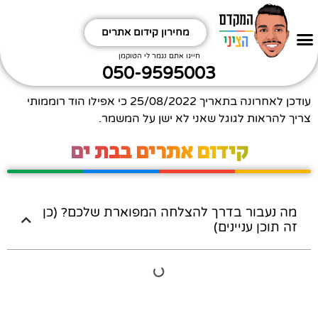
מחירון קידום אתרים
חפשו אותי
קידום אתרים אורגני
תקראו קצת תחכימו
ביטויים שחשוב לי לקדם תתמודדו
איזה אתר מקדמים?
איזה תחום מקדמים?
חייגו אתם נגמר לי הטוקמן
050-9595003
עודכן לאחרונה בתאריך
25/08/2022
כי אפילו הוד רוממותי
צריך להראות לגוגל שאני לא ישן על המשמר.
קידום אתרים בבת ים
מה נעבור בדרך להצלחה המפוארת שלכם? (כן
זה תוכן עניינים)