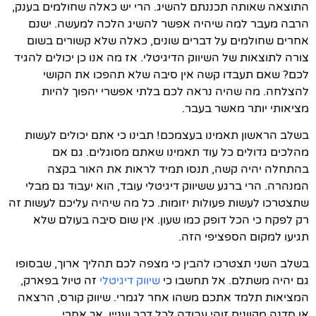
התוצאה שאותה תכננתם להשיג. הרי יש כאלה שחולמים בענק,
הרבה מעבר למה שיהיה אפשר להשיג הלכה למעשה. ישנם
אחרים שחולמים על דברים שונים, כאלה שלא קשורים בשום
צורה לתוצאות של השיווק הדיגיטלי. אז מה אנו כן יכולים להגיד
לכם? שאם תעבדו קשה אין סיבה שלא תהפכו את הקושי
להצלחה. מה שהיה נראה לכם בלתי אפשרי יהפוך להיות
מציאותי יותר מאשר בעבר.
בשלב הראשון תאמינו בעצמכם! תבינו כי אתם יכולים לעשות
מהלכים גדולים כל עוד תאמינו שאתם מסוגלים. גם אם
בהתחלה יהיה קשה, תנסו תמיד לראות את האור בקצה
המנהרה. הרי ברגע ששיווק דיגיטלי עובד, הוא יעבוד גם מבלי
שתצטרכו לעשות פעולות יזומות. כל מה שיהיה עליכם לעשות זה
רק לפקח כי הכל דופק כמו שעון. אין שום סיבה בעולם שלא
תגיעו למקום הספציפי הזה.
בשלב השני תצטרכו להבין כי מצפה לכם תהליך ארוך, שבסופו
גם יהיה משתלם. אל תחשבו כי
שיווק דיגיטלי
זה טיול בפארק,
המציאות תלמד אתכם משהו אחר לגמרי. שיווק קורס, הרצאה
או סדנה מקוונים זוהי עבודה לכל דבר ועניין. אך אחרי