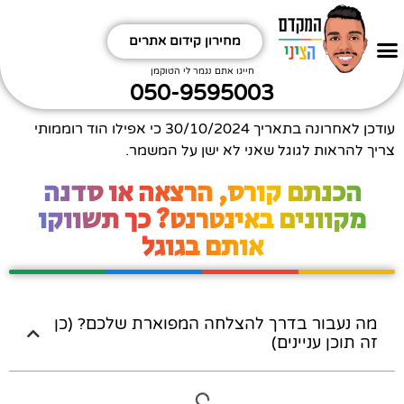
מחירון קידום אתרים
חפשו אותי
קידום אתרים אורגני
תקראו קצת תחכימו
ביטויים שחשוב לי לקדם תתמודדו
איזה אתר מקדמים?
איזה תחום מקדמים?
חייגו אתם נגמר לי הטוקמן
050-9595003
עודכן לאחרונה בתאריך
30/10/2024
כי אפילו הוד רוממותי
צריך להראות לגוגל שאני לא ישן על המשמר.
הכנתם קורס, הרצאה או סדנה
מקוונים באינטרנט? כך תשווקו
אותם בגוגל
מה נעבור בדרך להצלחה המפוארת שלכם? (כן
זה תוכן עניינים)