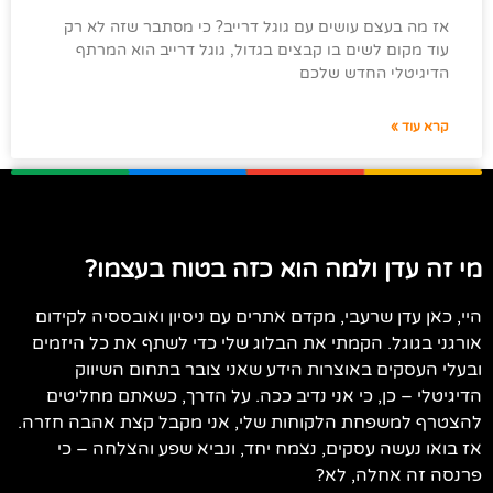
אז מה בעצם עושים עם גוגל דרייב? כי מסתבר שזה לא רק
עוד מקום לשים בו קבצים בגדול, גוגל דרייב הוא המרתף
הדיגיטלי החדש שלכם
קרא עוד »
מי זה עדן ולמה הוא כזה בטוח בעצמו?
היי, כאן עדן שרעבי, מקדם אתרים עם ניסיון ואובססיה לקידום
אורגני בגוגל. הקמתי את הבלוג שלי כדי לשתף את כל היזמים
ובעלי העסקים באוצרות הידע שאני צובר בתחום השיווק
הדיגיטלי – כן, כי אני נדיב ככה. על הדרך, כשאתם מחליטים
להצטרף למשפחת הלקוחות שלי, אני מקבל קצת אהבה חזרה.
אז בואו נעשה עסקים, נצמח יחד, ונביא שפע והצלחה – כי
פרנסה זה אחלה, לא?