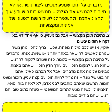
מדברים על תוכן שמניע אנשים ליצור קשר. אז לא
חייבים להמציא את הגלגל – תמצאו כותב שיודע איך
להציג אתכם, ולהשאיר לגולשים רושם ראשוני של
אמינות ומקצועיות.
2. כתיבת תוכן מקצועי – אבל גם מעניין, כי אף אחד לא בא
לקרוא חוקים יבשים
אוקיי, אז יש לכם מילות מפתח. עכשיו צריך להכין מהן משהו
שגורם לאנשים להישאר באתר יותר מ-5 שניות. אנחנו מדברים
על כתיבת תוכן מקצועי – כלומר, כזה שגורם ללקוח להרגיש
שהוא הגיע למקום הנכון, עם עורך הדין הנכון, ושאתם באמת
מבינים על מה אתם מדברים. אבל אל תכתבו כאילו אתם
הרובוט של גוגל – זה צריך להיות תוכן עם קצת עניין, חיבור ומעט
הומור. תחשבו שאתם כותבים לבני אדם, לא לאיזה בוחן סופי.
ותאמינו לי, כשזה מגיע לתחום המשפטי – כשזה כתוב טוב, הם
ירגישו שהם בידיים טובות.