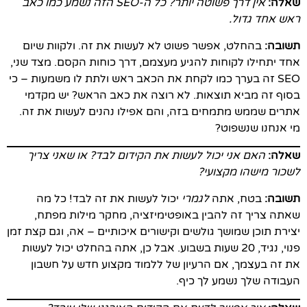
שאלה:
אין דרך פשוטה יותר? כל ה-SEO הזה נשמע כמו כאב
ראש אחד גדול.
תשובה:
בהחלט, אפשר פשוט לא לעשות את זה. ולקוות שיום
אחד יתחילו לקוחות להגיע מעצמם, דרך כוחות הקסם. מצד שני,
SEO זה בערך כמו לקחת את הכאב ראש ולתת לו משמעות – כי
בסוף זה מביא תוצאות. לא רוצה את כאב הראש? יש מקדמי
אתרים שממש מתמחים בזה, והם אפילו נהנים לעשות את זה.
מי אנחנו שנשפוט?
שאלה:
האם אני יכול לעשות את הקידום לבד? או שאני צריך
לשכור מישהו מקצועי?
תשובה:
בטח, אתה
לגמרי
יכול לעשות את זה לבד! כל מה
שאתה צריך זה להבין באופטימיזציה, מחקר מילות מפתח,
יצירת תוכן שמושך גולשים וקישורים איכותיים – אה, וגם קצת זמן
פנוי, נגיד, 20 שעות בשבוע. אבל כן, אתה בהחלט יכול לעשות
את זה בעצמך, אם הרעיון של ללמוד מקצוע חדש על חשבון
העבודה שלך נשמע לך כיף.