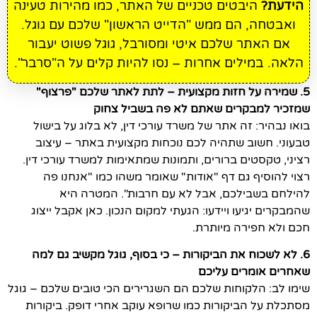
הידעת?
היבטים טכניים של האתר, כמו מהירות טעינה
ואבטחה, הם ממש "הדייט הראשון" שלכם עם גוגל.
אם האתר שלכם איטי ומסורבל, גוגל פשוט יעבור
הלאה. במילים אחרות – נסו להיות קלים על ה"סרבר".
5. שמירה על חזות מקצועית – לתת לאתר שלכם "פרצוף"
שמזכיר למבקרים שאתם לא פה בשביל צחוק
בואו נבהיר: זה אתר של משרד עורכי דין, לא בלוג על בישול
טבעוני. חשוב שתהיה לכם נוכחות מקצועית באתר – עיצוב
רציני, טקסטים ברורים, ותמונות שמתאימות למשרד עורכי דין.
רצוי להוסיף גם דף "אודות" שאומר משהו כמו "אנחנו פה
להילחם בשבילכם, אבל לא עם חרבות". המטרה היא
שהמבקרים יגיעו ויידעו: הגעתי למקום הנכון. כאן אקבל ייצוג
חכם ולא חפירה מיותרת.
6. לא לשכוח את הביקורות – כי בסוף, גוגל מקשיב גם למה
שאחרים אומרים עליכם
שימו לב: הלקוחות שלכם הם השגרירים הכי טובים שלכם – גוגל
מסתכלת על הביקורות כמו שרופא עוקב אחרי דופק. ביקורות