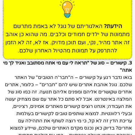
הידעת?
האלגוריתם של גוגל לא באמת מתרשם
מתמונות של ילדים חמודים וכלבים. מה שהוא כן אוהב
זה אתר מהיר, נקי, ועם תוכן מדויק. אז לא, זה לא הזמן
להתרפק על תמונות מהטיול האחרון שלכם.
3. קישורים – סוג של "תראה לי עם מי אתה מסתובב ואגיד לך מי
אתה"
בואו נדבר רגע על קישורים – ה"חבר'ה הטובים" של האתר
שלכם. גוגל אוהבת אתרים שיש להם "חברים" – כלומר, אתרים
אחרים שקושרים אליהם ומפנים אליהם תנועה. זה כמו סוג של
המלצה באינטרנט. אבל לא סתם כל אתר עם שם מצחיק יעשה
את העבודה; אנחנו רוצים קישורים מאתרים אמינים, רציניים,
ובעלי רלוונטיות. למצוא שותפים טובים לקישורים בעולמות
עריכת הדין זה לא קל, כי מי רוצה לשתף את התהילה עם
אחרים? בדיוק כאן נכנס מקדם האתרים שלכם, שיידע למצוא