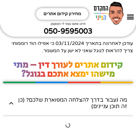
מחירון קידום אתרים
חפשו אותי
קידום אתרים אורגני
תקראו קצת תחכימו
ביטויים שחשוב לי לקדם תתמודדו
איזה אתר מקדמים?
איזה תחום מקדמים?
חייגו אתם נגמר לי הטוקמן
050-9595003
עודכן לאחרונה בתאריך
03/11/2024
כי אפילו הוד רוממותי
צריך להראות לגוגל שאני לא ישן על המשמר.
קידום אתרים לעורך דין – מתי
מישהו ימצא אתכם בגוגל?
מה נעבור בדרך להצלחה המפוארת שלכם? (כן
זה תוכן עניינים)