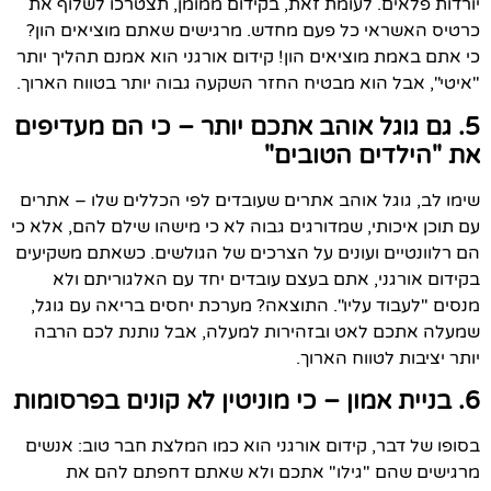
יורדות פלאים. לעומת זאת, בקידום ממומן, תצטרכו לשלוף את
כרטיס האשראי כל פעם מחדש. מרגישים שאתם מוציאים הון?
כי אתם באמת מוציאים הון! קידום אורגני הוא אמנם תהליך יותר
"איטי", אבל הוא מבטיח החזר השקעה גבוה יותר בטווח הארוך.
5. גם גוגל אוהב אתכם יותר – כי הם מעדיפים
את "הילדים הטובים"
שימו לב, גוגל אוהב אתרים שעובדים לפי הכללים שלו – אתרים
עם תוכן איכותי, שמדורגים גבוה לא כי מישהו שילם להם, אלא כי
הם רלוונטיים ועונים על הצרכים של הגולשים. כשאתם משקיעים
בקידום אורגני, אתם בעצם עובדים יחד עם האלגוריתם ולא
מנסים "לעבוד עליו". התוצאה? מערכת יחסים בריאה עם גוגל,
שמעלה אתכם לאט ובזהירות למעלה, אבל נותנת לכם הרבה
יותר יציבות לטווח הארוך.
6. בניית אמון – כי מוניטין לא קונים בפרסומות
בסופו של דבר, קידום אורגני הוא כמו המלצת חבר טוב: אנשים
מרגישים שהם "גילו" אתכם ולא שאתם דחפתם להם את