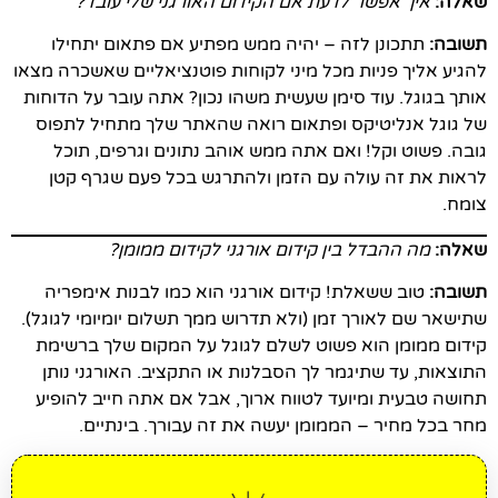
שאלה:
איך אפשר לדעת אם הקידום האורגני שלי עובד?
תשובה:
תתכונן לזה – יהיה ממש מפתיע אם פתאום יתחילו
להגיע אליך פניות מכל מיני לקוחות פוטנציאליים שאשכרה מצאו
אותך בגוגל. עוד סימן שעשית משהו נכון? אתה עובר על הדוחות
של גוגל אנליטיקס ופתאום רואה שהאתר שלך מתחיל לתפוס
גובה. פשוט וקל! ואם אתה ממש אוהב נתונים וגרפים, תוכל
לראות את זה עולה עם הזמן ולהתרגש בכל פעם שגרף קטן
צומח.
שאלה:
מה ההבדל בין קידום אורגני לקידום ממומן?
תשובה:
טוב ששאלת! קידום אורגני הוא כמו לבנות אימפריה
שתישאר שם לאורך זמן (ולא תדרוש ממך תשלום יומיומי לגוגל).
קידום ממומן הוא פשוט לשלם לגוגל על המקום שלך ברשימת
התוצאות, עד שתיגמר לך הסבלנות או התקציב. האורגני נותן
תחושה טבעית ומיועד לטווח ארוך, אבל אם אתה חייב להופיע
מחר בכל מחיר – הממומן יעשה את זה עבורך. בינתיים.