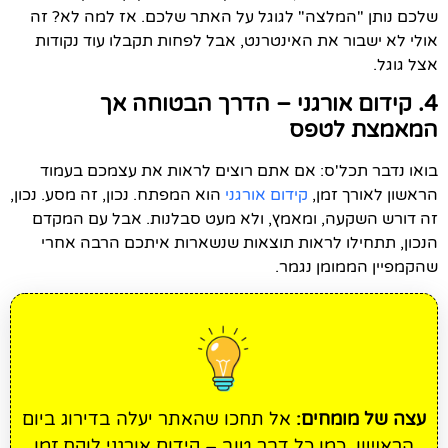
שלכם נותן "המלצה" לגוגל על האתר שלכם. אז למה לא? זה
אולי לא ישבור את האינטרנט, אבל לפחות תקבלו עוד נקודות
אצל גוגל.
4.
קידום אורגני – הדרך הבטוחה אך
המאמצת לטפס
בואו נדבר תכל'ס: אם אתם רוצים לראות את עצמכם בעמוד
הראשון לאורך זמן,
קידום אורגני
הוא המפתח. נכון, זה מסע. נכון,
זה דורש השקעה, ומאמץ, ולא מעט סבלנות. אבל עם המקדם
הנכון, תתחילו לראות תוצאות שנשארות איתכם הרבה אחרי
שהקמפיין הממומן נגמר.
עצה של מומחים:
אל תחכו שהאתר יעלה בדירוג ביום
הראשון. כמו כל דבר טוב – קידום אורגני לוקח זמן