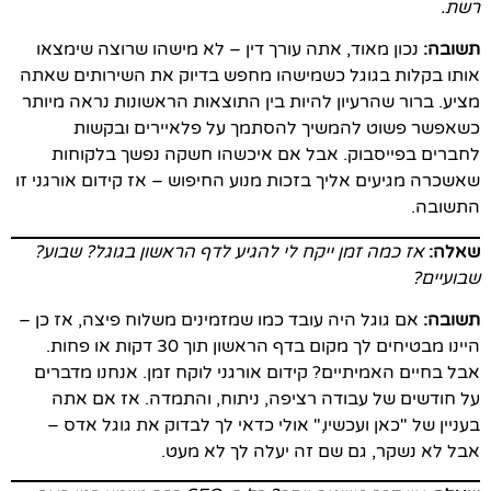
רשת.
תשובה:
נכון מאוד, אתה עורך דין – לא מישהו שרוצה שימצאו
אותו בקלות בגוגל כשמישהו מחפש בדיוק את השירותים שאתה
מציע. ברור שהרעיון להיות בין התוצאות הראשונות נראה מיותר
כשאפשר פשוט להמשיך להסתמך על פלאיירים ובקשות
לחברים בפייסבוק. אבל אם איכשהו חשקה נפשך בלקוחות
שאשכרה מגיעים אליך בזכות מנוע החיפוש – אז קידום אורגני זו
התשובה.
שאלה:
אז כמה זמן ייקח לי להגיע לדף הראשון בגוגל? שבוע?
שבועיים?
תשובה:
אם גוגל היה עובד כמו שמזמינים משלוח פיצה, אז כן –
היינו מבטיחים לך מקום בדף הראשון תוך 30 דקות או פחות.
אבל בחיים האמיתיים? קידום אורגני לוקח זמן. אנחנו מדברים
על חודשים של עבודה רציפה, ניתוח, והתמדה. אז אם אתה
בעניין של "כאן ועכשיו," אולי כדאי לך לבדוק את גוגל אדס –
אבל לא נשקר, גם שם זה יעלה לך לא מעט.