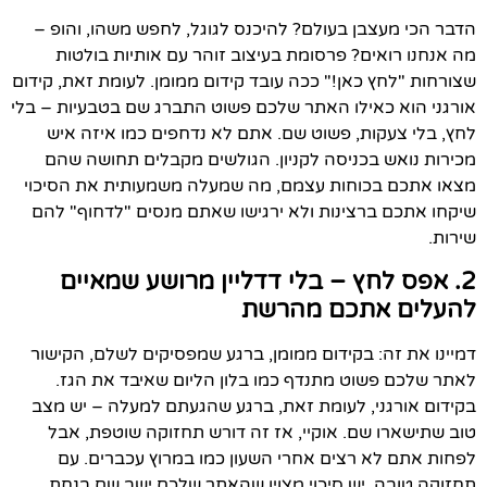
הדבר הכי מעצבן בעולם? להיכנס לגוגל, לחפש משהו, והופ –
מה אנחנו רואים? פרסומת בעיצוב זוהר עם אותיות בולטות
שצורחות "לחץ כאן!" ככה עובד קידום ממומן. לעומת זאת, קידום
אורגני הוא כאילו האתר שלכם פשוט התברג שם בטבעיות – בלי
לחץ, בלי צעקות, פשוט שם. אתם לא נדחפים כמו איזה איש
מכירות נואש בכניסה לקניון. הגולשים מקבלים תחושה שהם
מצאו אתכם בכוחות עצמם, מה שמעלה משמעותית את הסיכוי
שיקחו אתכם ברצינות ולא ירגישו שאתם מנסים "לדחוף" להם
שירות.
2. אפס לחץ – בלי דדליין מרושע שמאיים
להעלים אתכם מהרשת
דמיינו את זה: בקידום ממומן, ברגע שמפסיקים לשלם, הקישור
לאתר שלכם פשוט מתנדף כמו בלון הליום שאיבד את הגז.
בקידום אורגני, לעומת זאת, ברגע שהגעתם למעלה – יש מצב
טוב שתישארו שם. אוקיי, אז זה דורש תחזוקה שוטפת, אבל
לפחות אתם לא רצים אחרי השעון כמו במרוץ עכברים. עם
תחזוקה טובה, יש סיכוי מצוין שהאתר שלכם ישב שם בנחת,