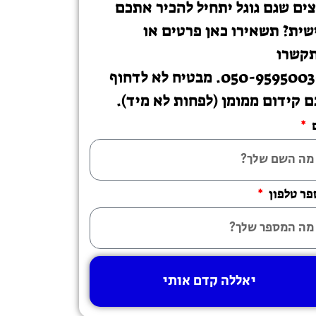
צים שגם גוגל יתחיל להכיר אתכם
שית? תשאירו כאן פרטים או
קשרו
ל-050-9595003. מבטיח לא לדחוף
ם קידום ממומן (לפחות לא מיד).
ר טלפון
יאללה קדם אותי