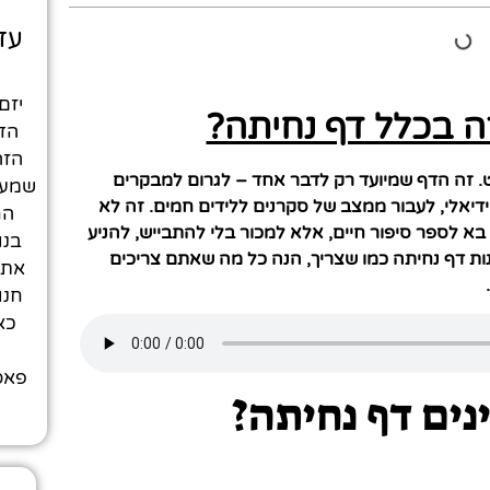
עד
יזם
ה בכלל דף נחיתה?
הדי
הזה
ט. זה הדף שמיועד רק לדבר אחד – לגרום למבקרים
שמעד
דיאלי, לעבור ממצב של סקרנים ללידים חמים. זה לא
הח
 בא לספר סיפור חיים, אלא למכור בלי להתבייש, להניע
בנו
ות דף נחיתה כמו שצריך, הנה כל מה שאתם צריכים
חנו
כא
פאסי
נים דף נחיתה?