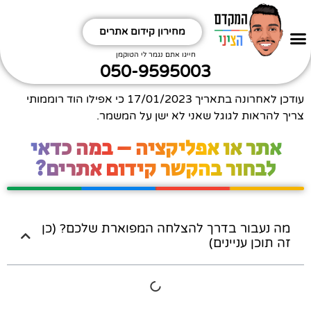
מחירון קידום אתרים
חפשו אותי
קידום אתרים אורגני
תקראו קצת תחכימו
ביטויים שחשוב לי לקדם תתמודדו
איזה אתר מקדמים?
איזה תחום מקדמים?
חייגו אתם נגמר לי הטוקמן
050-9595003
עודכן לאחרונה בתאריך
17/01/2023
כי אפילו הוד רוממותי
צריך להראות לגוגל שאני לא ישן על המשמר.
אתר או אפליקציה – במה כדאי
לבחור בהקשר קידום אתרים?
מה נעבור בדרך להצלחה המפוארת שלכם? (כן
זה תוכן עניינים)