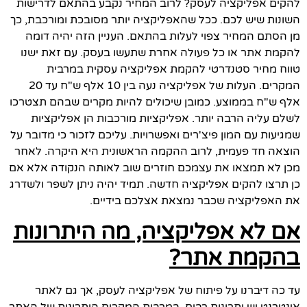
להקים אפליקציה לעסק? לרוב המחיר נקבע בהתאם לדרישות
השונות שיש לכם. ככל שהאפליקציה יותר מסובכת ומורכבת, כך
מן הסתם המחיר צפוי לעלות בהתאם. העניין הזה יהיה דומה
להקמת אתר או כל פעולה אחרת שתעשו בעסק. עם זאת ישנו
טווח מחיר סטנדרטי להקמת אפליקציה עסקית במרבית
המקרים. העלות של אפליקציה נעה בין 10 אלף ש"ח עד 20
אלף ש"ח בממוצע. כמובן שיכולים להיות מקרים שבהם תצטרכו
לשלם עליה הרבה יותר. אפליקציות מורכבות הן אפליקציות
שמגיעות עם המון פיצ'רים ואפשרויות. עליכם לזכור כי מדובר על
הוצאה חד פעמית, לרוב ההקמה הראשונית היא היקרה. לאחר
מכן לא תמצאו את עצמכם חוזרים שוב לאותה הנקודה אלא אם
כן תרצו להקים אפליקציה חדשה. תמיד יהיה ניתן לשפר ולשדרג
את האפליקציה שכבר נמצאת אצלכם בידיים.
אם לא אפליקציה, מה היתרונות
בהקמת אתר?
עד כה דיברנו על פיתוח של אפליקציה לעסק, אך גם לאתר
אינטרנט יש יתרונות רבים. במרבית המקרים היתרונות של האתר