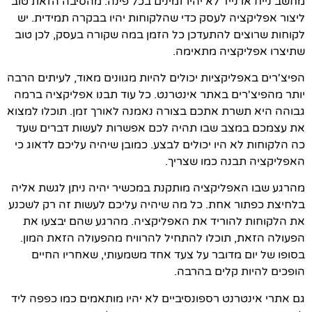
מחשב נייח או נייד לא יהיו זמינים בכל פינה. מהסיבה הזאת טוב
ליצור אפליקציה לעסק כדי שהלקוחות יהיו בבקרה תמידית. יש
לקוחות שרוצים להתעדכן כל הזמן במה שקורה בעסק, לכן טוב
שתיצרו אפליקציה מתאימה.
הפיצ'רים באפליקציות יכולים להיות מגוונים מאוד, לעיתים הרבה
יותר מהפיצ'רים באתר אינטרנט. כל עוד תבנו אפליקציה ברמה
גבוהה היא תשרת אתכם בצורה נאמנה לאורך זמן. תוכלו למצוא
את עצמכם במצב שבו תהיה לכם אפשרות לעשות דברים שעד
כה הלקוחות לא היו יכולים לבצע. כמובן שיהיה עליכם לדאוג כי
האפליקציה תבנה כמו שצריך.
מהרגע שבו האפליקציה מותקנת במכשיר יהיה ניתן לגשת אליה
בלחיצת כפתור אחת. כל מה שיהיה עליכם לעשות זה רק לשכנע
את הלקוחות להוריד את האפליקציה. מהרגע שהם יבצעו את
הפעולה הזאת, תוכלו להתחיל להרוויח מהפעולה הזאת המון.
בסופו של יום מדובר על צעד אחד משמעותי, שאחריו החיים
הופכים להיות קלים בהרבה.
גם אתרי אינטרנט רספונסיביים לא יהיו מותאמים כמו כפפה ליד