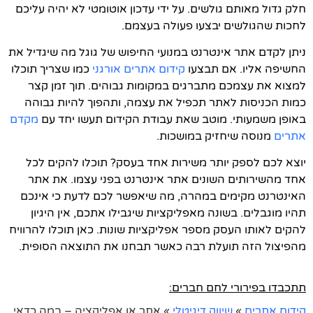
חלק גדול מאותם גולשים. על ידי עדכון אוטומטי לא יהיה עליכם
לחכות שהגולשים יבצעו פעולה בעצמם.
ניתן לקדם אתר אינטרנט במנועי החיפוש של גוגל מה שיגדיל את
החשיפה אליו. אם תבצעו
קידום אתרים אורגני
כמו שצריך תוכלו
למצוא את עצמכם מתברגים במקומות גבוהים. תוך זמן קצר
כמות הכניסות לאתר תכפיל את עצמה, ותהפוך להיות גבוהה
באופן משמעותי. מוטב שאת עבודת הקידום תעשו יחד עם
מקדם
אתרים
מנוסה שיחזיק במושכות.
יוצא לכם לספק יותר משירות אחד בעסק? תוכלו להקים לכל
אחד מהשירותים השונים אתר אינטרנט בפני עצמו. את אתר
האינטרנט מקימים במהרה, מה שיאפשר לכם לדעת כי אינכם
תהיו מוגבלים. בשונה מאפליקציות שיגבילו אתכם, אין היגיון
להקים לאותו העסק מספר אפליקציות שונות. כאן תוכלו להרוויח
מהפיצול הזה תועלת רבה כאשר תבחנו את התוצאה הסופית.
תתכבדו בפירורי לחם חברים:
קידום אתרים
»
שיווק דיגיטלי
»
אתר או אפליקציה – במה כדאי