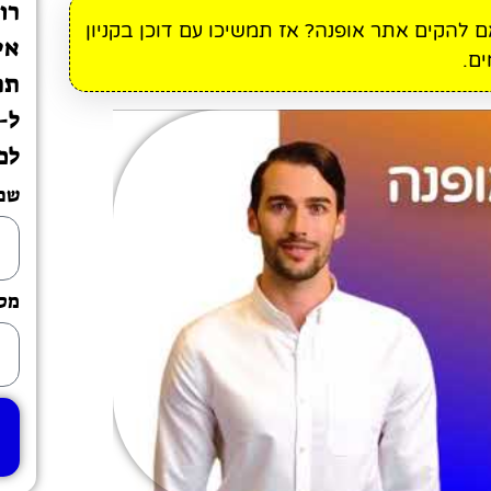
רו
ם להקים אתר אופנה? אז תמשיכו עם דוכן בקניון
אי
ם.
תת
לכ
שם
מספ