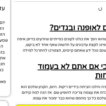
עד
יזם
 לאופנה ובגדים?
הדי
הזה
וא הפך את כולנו לקונים כפייתיים שיודעים בדיוק איפה
שמעד
ופינג לקצת עדכונים על חדשות שאף אחד לא ביקש,
הח
שגם גוגל ידע שאתם קיימים, תצטרכו להתרגל למילה
בנו
חנו
כי אם אתם לא בעמוד
כא
ות
פאסי
ה והלכו הביתה בידיים ריקות. היום, הקניון שלכם הוא
דת את עצמה צריכה להופיע שם. אז הנה למה קידום
לכם כל כך מהמם שהוא כבר ימכור את עצמו.