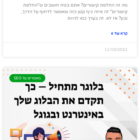
מה זה החלפת קישורים? אתם בטח חושבים ש"החלפת
קישורים" זה איזה כיף קטן כזה שאפשר לדחוף על הדרך,
נכון? אז לא. זה בערך כמו להיות
קרא עוד »
11/10/2022
מאמרים על SEO