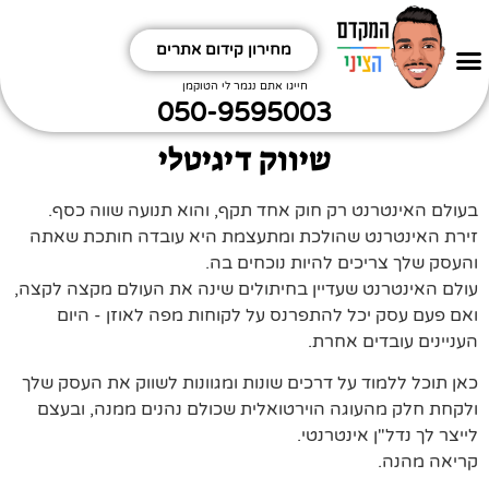
מחירון קידום אתרים
חפשו אותי
קידום אתרים אורגני
תקראו קצת תחכימו
ביטויים שחשוב לי לקדם תתמודדו
איזה אתר מקדמים?
איזה תחום מקדמים?
חייגו אתם נגמר לי הטוקמן
050-9595003
שיווק דיגיטלי
בעולם האינטרנט רק חוק אחד תקף, והוא תנועה שווה כסף.
זירת האינטרנט שהולכת ומתעצמת היא עובדה חותכת שאתה
והעסק שלך צריכים להיות נוכחים בה.
עולם האינטרנט שעדיין בחיתולים שינה את העולם מקצה לקצה,
ואם פעם עסק יכל להתפרנס על לקוחות מפה לאוזן - היום
העניינים עובדים אחרת.
כאן תוכל ללמוד על דרכים שונות ומגוונות לשווק את העסק שלך
ולקחת חלק מהעוגה הוירטואלית שכולם נהנים ממנה, ובעצם
לייצר לך נדל"ן אינטרנטי.
קריאה מהנה.